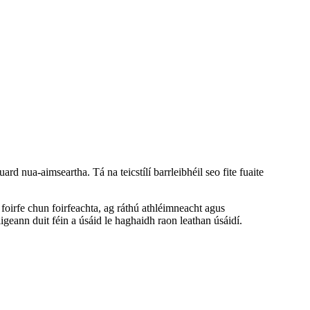
ard nua-aimseartha. Tá na teicstílí barrleibhéil seo fite fuaite
oirfe chun foirfeachta, ag ráthú athléimneacht agus
ligeann duit féin a úsáid le haghaidh raon leathan úsáidí.