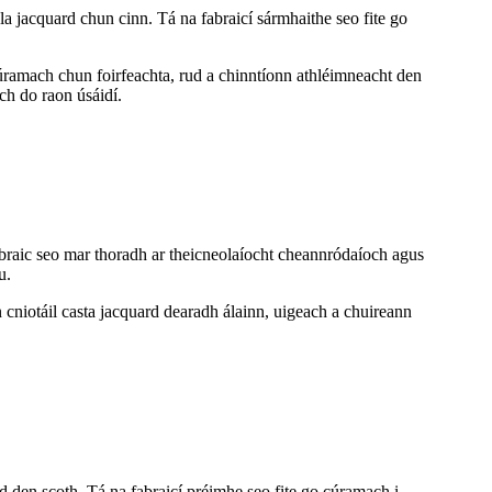
tála jacquard chun cinn. Tá na fabraicí sármhaithe seo fite go
cúramach chun foirfeachta, rud a chinntíonn athléimneacht den
ch do raon úsáidí.
 fabraic seo mar thoradh ar theicneolaíocht cheannródaíoch agus
u.
 cniotáil casta jacquard dearadh álainn, uigeach a chuireann
ard den scoth. Tá na fabraicí préimhe seo fite go cúramach i