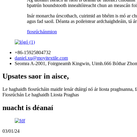
bpatrún houndstooth innealtóireacht chun an meascán foirf
Inár monarcha úrscothach, cuirimid an bhéim is mó ar ch
agus fad saoil. Déanta as poileistear ardchaighdeáin, tá á
fiosrúchán
mion
+86-15925804732
daniel.xu@moyitextile.com
Seomra A-2001, Foirgneamh Kingwin, Uimh.666 Bóthar Zhongx
Upsates saor in aisce,
Le haghaidh fiosrúcháin maidir lenár dtáirgí nó ár liosta praghsanna, f
Fiosrúchán Le haghaidh Liosta Praghas
nuacht is déanaí
03/01/24