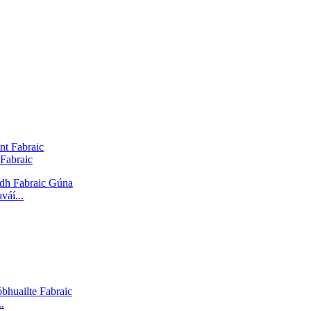
Fabraic
váí...
.