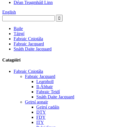
Déan Teagmháil Linn
English
Baile
Táirgí
Fabraic Cniotála
Fabraic Jacquard
Snáth Daite Jacquard
Catagóirí
Fabraic Cniotála
Fabraic Jacquard
Learpholl
Il-Ábhair
Fabraic Teidí
Snáth Daite Jacquard
Geirsí aonair
Geirsí cadáis
DTY
FDY
ITY