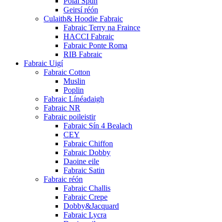
Polai Spun
Geirsí réón
Culaith& Hoodie Fabraic
Fabraic Terry na Fraince
HACCI Fabraic
Fabraic Ponte Roma
RIB Fabraic
Fabraic Uigí
Fabraic Cotton
Muslin
Poplin
Fabraic Línéadaigh
Fabraic NR
Fabraic poileistir
Fabraic Sín 4 Bealach
CEY
Fabraic Chiffon
Fabraic Dobby
Daoine eile
Fabraic Satin
Fabraic réón
Fabraic Challis
Fabraic Crepe
Dobby&Jacquard
Fabraic Lycra