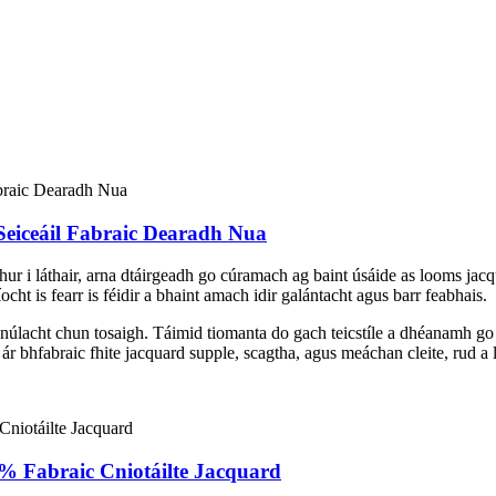
Seiceáil Fabraic Dearadh Nua
chur i láthair, arna dtáirgeadh go cúramach ag baint úsáide as looms jacqu
cht is fearr is féidir a bhaint amach idir galántacht agus barr feabhais.
úlacht chun tosaigh. Táimid tiomanta do gach teicstíle a dhéanamh go f
á ár bhfabraic fhite jacquard supple, scagtha, agus meáchan cleite, rud a 
0% Fabraic Cniotáilte Jacquard