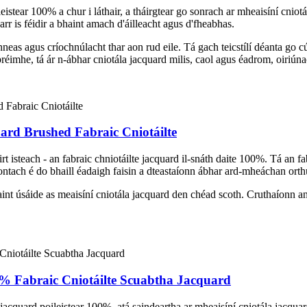
leistear 100% a chur i láthair, a tháirgtear go sonrach ar mheaisíní cnio
arr is féidir a bhaint amach d'áilleacht agus d'fheabhas.
neas agus críochnúlacht thar aon rud eile. Tá gach teicstílí déanta go 
préimhe, tá ár n-ábhar cniotála jacquard milis, caol agus éadrom, oiriúna
ard Brushed Fabraic Cniotáilte
airt isteach - an fabraic chniotáilte jacquard il-snáth daite 100%. Tá an
ontach é do bhaill éadaigh faisin a dteastaíonn ábhar ard-mheáchan orth
int úsáide as meaisíní cniotála jacquard den chéad scoth. Cruthaíonn an
00% Fabraic Cniotáilte Scuabtha Jacquard
te jacquard poileistear 100%, atá saindeartha ar mheaisíní cniotála jacqu