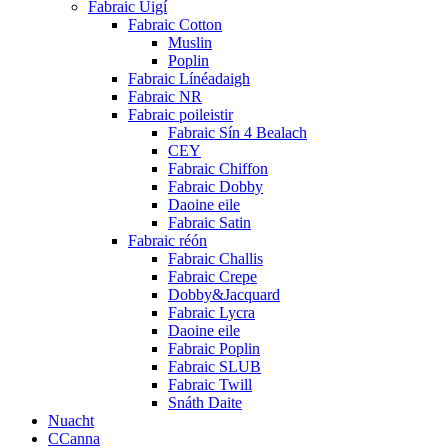
Fabraic Uigí
Fabraic Cotton
Muslin
Poplin
Fabraic Línéadaigh
Fabraic NR
Fabraic poileistir
Fabraic Sín 4 Bealach
CEY
Fabraic Chiffon
Fabraic Dobby
Daoine eile
Fabraic Satin
Fabraic réón
Fabraic Challis
Fabraic Crepe
Dobby&Jacquard
Fabraic Lycra
Daoine eile
Fabraic Poplin
Fabraic SLUB
Fabraic Twill
Snáth Daite
Nuacht
CCanna