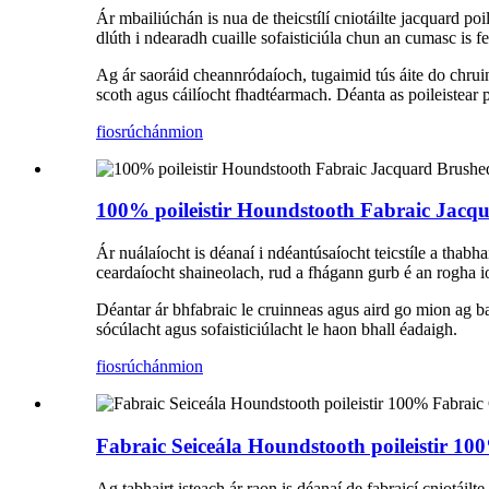
Ár mbailiúchán is nua de theicstílí cniotáilte jacquard poi
dlúth i ndearadh cuaille sofaisticiúla chun an cumasc is fe
Ag ár saoráid cheannródaíoch, tugaimid tús áite do chruin
scoth agus cáilíocht fhadtéarmach. Déanta as poileistear 
fiosrúchán
mion
100% poileistir Houndstooth Fabraic Jacqu
Ár nuálaíocht is déanaí i ndéantúsaíocht teicstíle a thabh
ceardaíocht shaineolach, rud a fhágann gurb é an rogha i
Déantar ár bhfabraic le cruinneas agus aird go mion ag ba
sócúlacht agus sofaisticiúlacht le haon bhall éadaigh.
fiosrúchán
mion
Fabraic Seiceála Houndstooth poileistir 1
Ag tabhairt isteach ár raon is déanaí de fabraicí cniotáil