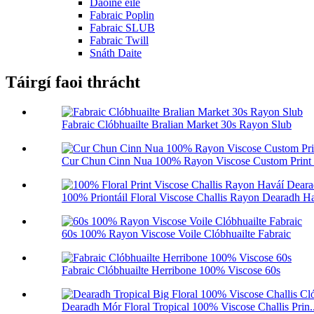
Daoine eile
Fabraic Poplin
Fabraic SLUB
Fabraic Twill
Snáth Daite
Táirgí faoi thrácht
Fabraic Clóbhuailte Bralian Market 30s Rayon Slub
Cur Chun Cinn Nua 100% Rayon Viscose Custom Print 
100% Priontáil Floral Viscose Challis Rayon Dearadh Ha
60s 100% Rayon Viscose Voile Clóbhuailte Fabraic
Fabraic Clóbhuailte Herribone 100% Viscose 60s
Dearadh Mór Floral Tropical 100% Viscose Challis Prin..