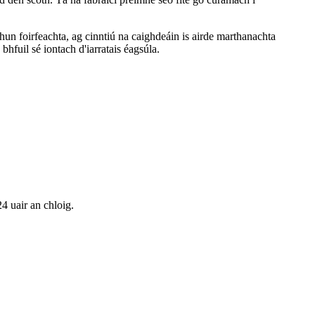
n foirfeachta, ag cinntiú na caighdeáin is airde marthanachta
bhfuil sé iontach d'iarratais éagsúla.
24 uair an chloig.