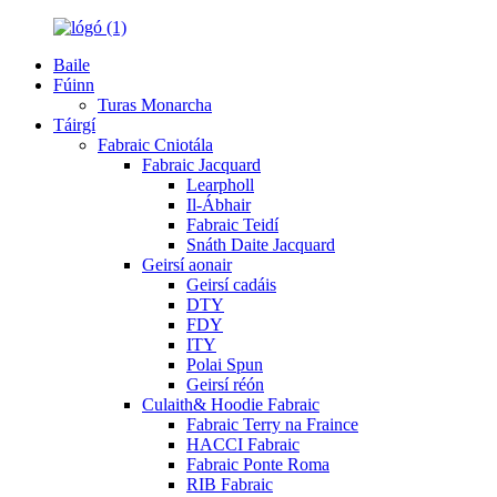
Baile
Fúinn
Turas Monarcha
Táirgí
Fabraic Cniotála
Fabraic Jacquard
Learpholl
Il-Ábhair
Fabraic Teidí
Snáth Daite Jacquard
Geirsí aonair
Geirsí cadáis
DTY
FDY
ITY
Polai Spun
Geirsí réón
Culaith& Hoodie Fabraic
Fabraic Terry na Fraince
HACCI Fabraic
Fabraic Ponte Roma
RIB Fabraic