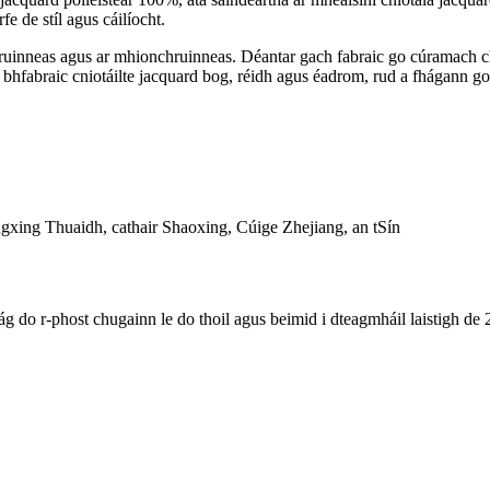
e de stíl agus cáilíocht.
ruinneas agus ar mhionchruinneas. Déantar gach fabraic go cúramach chu
r bhfabraic cniotáilte jacquard bog, réidh agus éadrom, rud a fhágann go 
ing Thuaidh, cathair Shaoxing, Cúige Zhejiang, an tSín
ág do r-phost chugainn le do thoil agus beimid i dteagmháil laistigh de 