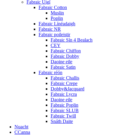
Fabraic Uigí
Fabraic Cotton
Muslin
Poplin
Fabraic Línéadaigh
Fabraic NR
Fabraic poileistir
Fabraic Sín 4 Bealach
CEY
Fabraic Chiffon
Fabraic Dobby
Daoine eile
Fabraic Satin
Fabraic réón
Fabraic Challis
Fabraic Crepe
Dobby&Jacquard
Fabraic Lycra
Daoine eile
Fabraic Poplin
Fabraic SLUB
Fabraic Twill
Snáth Daite
Nuacht
CCanna