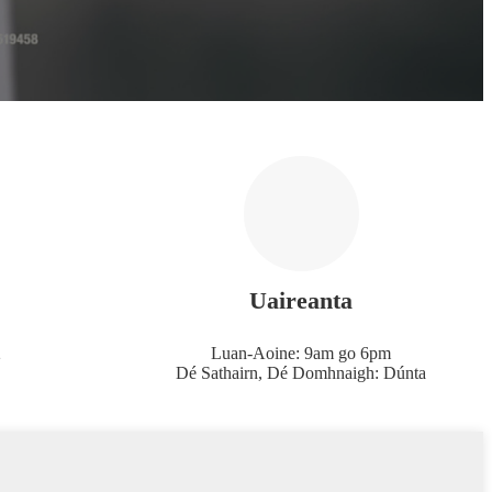
Uaireanta
2
Luan-Aoine: 9am go 6pm
Dé Sathairn, Dé Domhnaigh: Dúnta