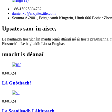
+86-15925804732
daniel.xu@moyitextile.com
Seomra A-2001, Foirgneamh Kingwin, Uimh.666 Bóthar Zhongx
Upsates saor in aisce,
Le haghaidh fiosrúcháin maidir lenár dtáirgí nó ár liosta praghsanna, f
Fiosrúchán Le haghaidh Liosta Praghas
nuacht is déanaí
03/01/24
Lá Gnóthach!
03/01/24
Le Scaoileadh Láithreach