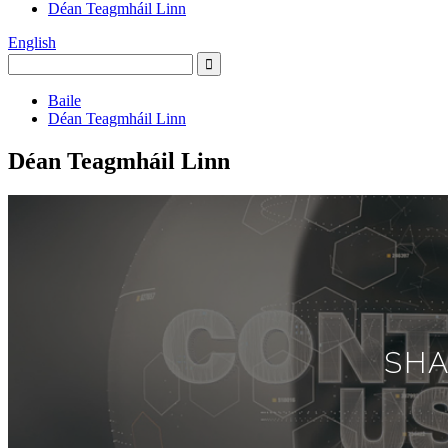
Déan Teagmháil Linn
English
Baile
Déan Teagmháil Linn
Déan Teagmháil Linn
SHA