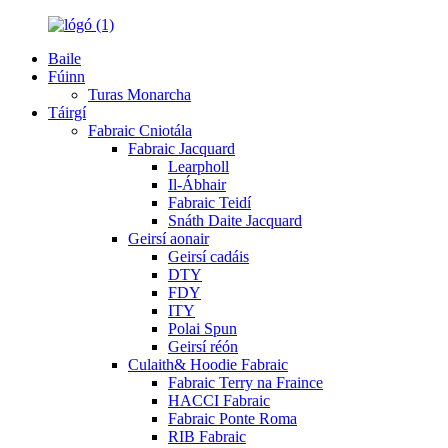
Baile
Fúinn
Turas Monarcha
Táirgí
Fabraic Cniotála
Fabraic Jacquard
Learpholl
Il-Ábhair
Fabraic Teidí
Snáth Daite Jacquard
Geirsí aonair
Geirsí cadáis
DTY
FDY
ITY
Polai Spun
Geirsí réón
Culaith& Hoodie Fabraic
Fabraic Terry na Fraince
HACCI Fabraic
Fabraic Ponte Roma
RIB Fabraic