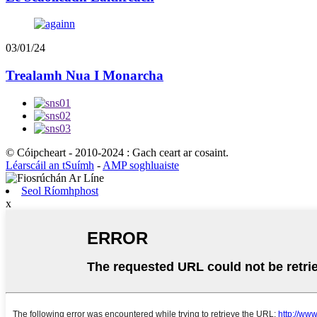
03/01/24
Trealamh Nua I Monarcha
© Cóipcheart - 2010-2024 : Gach ceart ar cosaint.
Léarscáil an tSuímh
-
AMP soghluaiste
Seol Ríomhphost
x