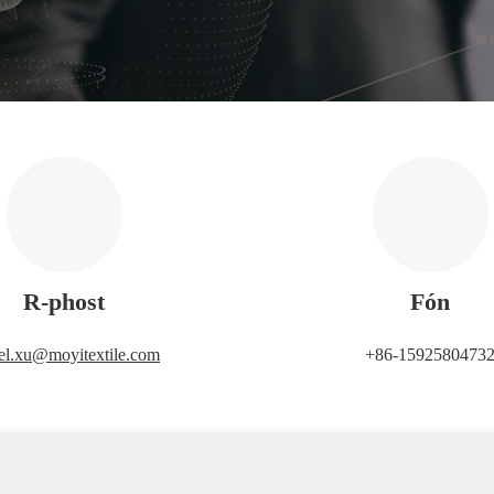
R-phost
Fón
el.xu@moyitextile.com
+86-1592580473