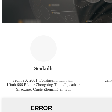
Seoladh
Seomra A-2001, Foirgneamh Kingwin,
dani
Uimh.666 Bóthar Zhongxing Thuaidh, cathair
Shaoxing, Cúige Zhejiang, an tSín