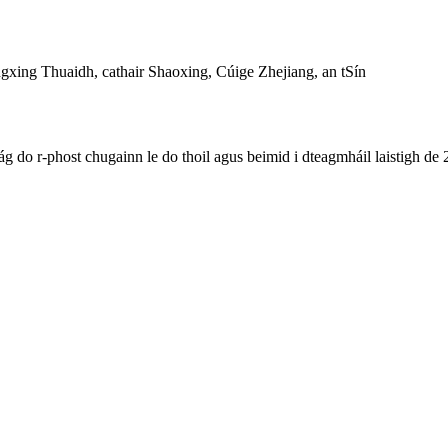
ing Thuaidh, cathair Shaoxing, Cúige Zhejiang, an tSín
ág do r-phost chugainn le do thoil agus beimid i dteagmháil laistigh de 