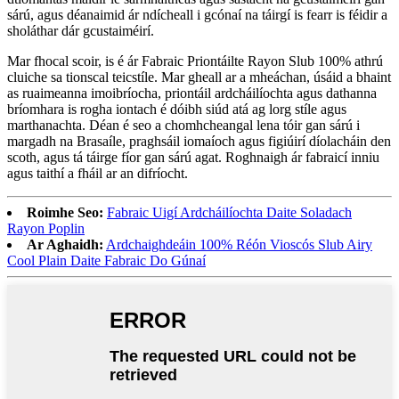
sárú, agus déanaimid ár ndícheall i gcónaí na táirgí is fearr is féidir a
sholáthar dár gcustaiméirí.
Mar fhocal scoir, is é ár Fabraic Priontáilte Rayon Slub 100% athrú
cluiche sa tionscal teicstíle. Mar gheall ar a mheáchan, úsáid a bhaint
as ruaimeanna imoibríocha, priontáil ardcháilíochta agus dathanna
bríomhara is rogha iontach é dóibh siúd atá ag lorg stíle agus
marthanachta. Déan é seo a chomhcheangal lena tóir gan sárú i
margadh na Brasaíle, praghsáil iomaíoch agus figiúirí díolacháin den
scoth, agus tá táirge fíor gan sárú agat. Roghnaigh ár fabraicí inniu
agus taithí a fháil ar an difríocht.
Roimhe Seo:
Fabraic Uigí Ardcháilíochta Daite Soladach
Rayon Poplin
Ar Aghaidh:
Ardchaighdeáin 100% Réón Vioscós Slub Airy
Cool Plain Daite Fabraic Do Gúnaí