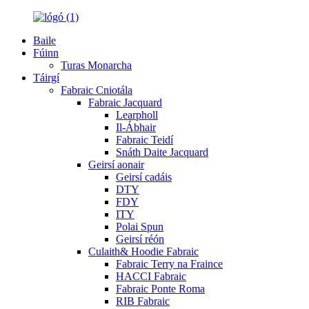
Baile
Fúinn
Turas Monarcha
Táirgí
Fabraic Cniotála
Fabraic Jacquard
Learpholl
Il-Ábhair
Fabraic Teidí
Snáth Daite Jacquard
Geirsí aonair
Geirsí cadáis
DTY
FDY
ITY
Polai Spun
Geirsí réón
Culaith& Hoodie Fabraic
Fabraic Terry na Fraince
HACCI Fabraic
Fabraic Ponte Roma
RIB Fabraic