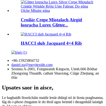
Croílár Crepe Miotalach Airgid
lonracha Lurex Glitter...
HACCI slub Jacquard 4×4 Rib
+86-15925804732
daniel.xu@moyitextile.com
Seomra A-2001, Foirgneamh Kingwin, Uimh.666 Bóthar
Zhongxing Thuaidh, cathair Shaoxing, Cúige Zhejiang, an
tSín
Upsates saor in aisce,
Le haghaidh fiosrúcháin maidir lenár dtáirgí nó ár liosta praghsanna,
fág do r-phost chugainn le do thoil agus beimid i dteagmháil laistigh