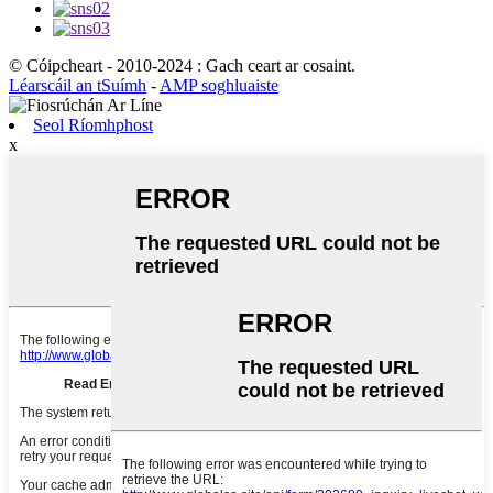
© Cóipcheart - 2010-2024 : Gach ceart ar cosaint.
Léarscáil an tSuímh
-
AMP soghluaiste
Seol Ríomhphost
x