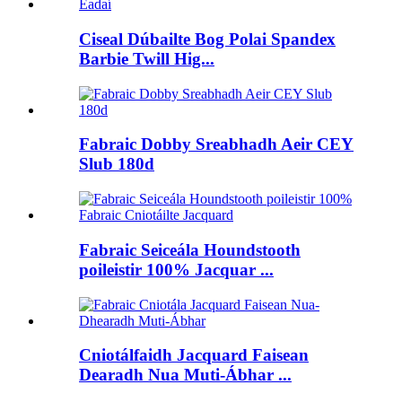
Ciseal Dúbailte Bog Polai Spandex
Barbie Twill Hig...
Fabraic Dobby Sreabhadh Aeir CEY
Slub 180d
Fabraic Seiceála Houndstooth
poileistir 100% Jacquar ...
Cniotálfaidh Jacquard Faisean
Dearadh Nua Muti-Ábhar ...