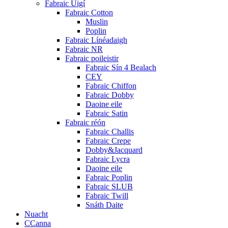
Fabraic Uigí
Fabraic Cotton
Muslin
Poplin
Fabraic Línéadaigh
Fabraic NR
Fabraic poileistir
Fabraic Sín 4 Bealach
CEY
Fabraic Chiffon
Fabraic Dobby
Daoine eile
Fabraic Satin
Fabraic réón
Fabraic Challis
Fabraic Crepe
Dobby&Jacquard
Fabraic Lycra
Daoine eile
Fabraic Poplin
Fabraic SLUB
Fabraic Twill
Snáth Daite
Nuacht
CCanna