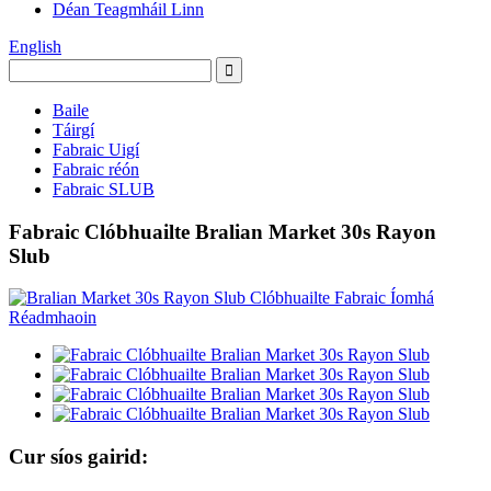
Déan Teagmháil Linn
English
Baile
Táirgí
Fabraic Uigí
Fabraic réón
Fabraic SLUB
Fabraic Clóbhuailte Bralian Market 30s Rayon
Slub
Cur síos gairid: