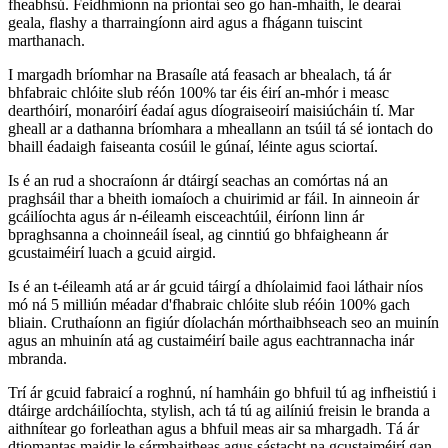
fheabhsú. Feidhmíonn na priontaí seo go han-mhaith, le dearaí
geala, flashy a tharraingíonn aird agus a fhágann tuiscint
marthanach.
I margadh bríomhar na Brasaíle atá feasach ar bhealach, tá ár
bhfabraic chlóite slub réón 100% tar éis éirí an-mhór i measc
dearthóirí, monaróirí éadaí agus díograiseoirí maisiúcháin tí. Mar
gheall ar a dathanna bríomhara a mheallann an tsúil tá sé iontach do
bhaill éadaigh faiseanta cosúil le gúnaí, léinte agus sciortaí.
Is é an rud a shocraíonn ár dtáirgí seachas an comórtas ná an
praghsáil thar a bheith iomaíoch a chuirimid ar fáil. In ainneoin ár
gcáilíochta agus ár n-éileamh eisceachtúil, éiríonn linn ár
bpraghsanna a choinneáil íseal, ag cinntiú go bhfaigheann ár
gcustaiméirí luach a gcuid airgid.
Is é an t-éileamh atá ar ár gcuid táirgí a dhíolaimid faoi láthair níos
mó ná 5 milliún méadar d'fhabraic chlóite slub réóin 100% gach
bliain. Cruthaíonn an figiúr díolachán mórthaibhseach seo an muinín
agus an mhuinín atá ag custaiméirí baile agus eachtrannacha inár
mbranda.
Trí ár gcuid fabraicí a roghnú, ní hamháin go bhfuil tú ag infheistiú i
dtáirge ardcháilíochta, stylish, ach tá tú ag ailíniú freisin le branda a
aithnítear go forleathan agus a bhfuil meas air sa mhargadh. Tá ár
dtiomantas maidir le sármhaitheas agus sástacht na gcustaiméirí gan