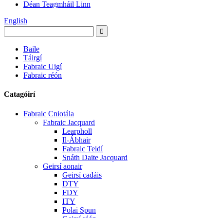
Déan Teagmháil Linn
English
Baile
Táirgí
Fabraic Uigí
Fabraic réón
Catagóirí
Fabraic Cniotála
Fabraic Jacquard
Learpholl
Il-Ábhair
Fabraic Teidí
Snáth Daite Jacquard
Geirsí aonair
Geirsí cadáis
DTY
FDY
ITY
Polai Spun