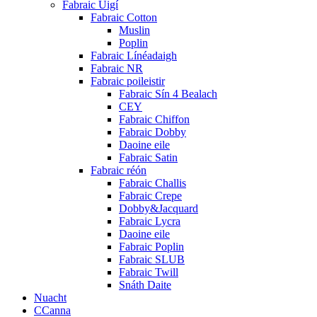
Fabraic Uigí
Fabraic Cotton
Muslin
Poplin
Fabraic Línéadaigh
Fabraic NR
Fabraic poileistir
Fabraic Sín 4 Bealach
CEY
Fabraic Chiffon
Fabraic Dobby
Daoine eile
Fabraic Satin
Fabraic réón
Fabraic Challis
Fabraic Crepe
Dobby&Jacquard
Fabraic Lycra
Daoine eile
Fabraic Poplin
Fabraic SLUB
Fabraic Twill
Snáth Daite
Nuacht
CCanna