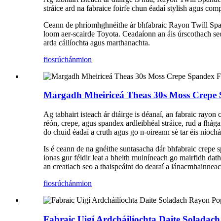
stráice ard na fabraice foirfe chun éadaí stylish agus c
Ceann de phríomhghnéithe ár bhfabraic Rayon Twill Spande
loom aer-scairde Toyota. Ceadaíonn an áis úrscothach seo
arda cáilíochta agus marthanachta.
fiosrúchán
mion
Margadh Mheiriceá Theas 30s Moss Crepe 
Ag tabhairt isteach ár dtáirge is déanaí, an fabraic ray
réón, crepe, agus spandex ardleibhéal stráice, rud a fhág
do chuid éadaí a cruth agus go n-oireann sé tar éis níochá
Is é ceann de na gnéithe suntasacha dár bhfabraic crepe s
ionas gur féidir leat a bheith muiníneach go mairfidh dat
an creatlach seo a thaispeáint do dearaí a lánacmhainneac
fiosrúchán
mion
Fabraic Uigí Ardcháilíochta Daite Soladac