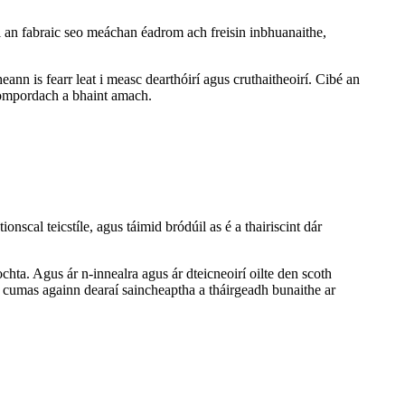
il an fabraic seo meáchan éadrom ach freisin inbhuanaithe,
ann is fearr leat i measc dearthóirí agus cruthaitheoirí. Cibé an
compordach a bhaint amach.
scal teicstíle, agus táimid bródúil as é a thairiscint dár
chta. Agus ár n-innealra agus ár dteicneoirí oilte den scoth
 an cumas againn dearaí saincheaptha a tháirgeadh bunaithe ar