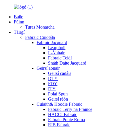
Baile
Fúinn
Turas Monarcha
Táirgí
Fabraic Cniotála
Fabraic Jacquard
Learpholl
Il-Ábhair
Fabraic Teidí
Snáth Daite Jacquard
Geirsí aonair
Geirsí cadáis
DTY
FDY
ITY
Polai Spun
Geirsí réón
Culaith& Hoodie Fabraic
Fabraic Terry na Fraince
HACCI Fabraic
Fabraic Ponte Roma
RIB Fabraic