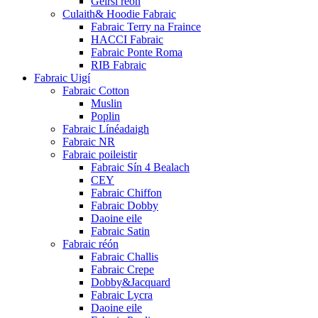
Geirsí réón
Culaith& Hoodie Fabraic
Fabraic Terry na Fraince
HACCI Fabraic
Fabraic Ponte Roma
RIB Fabraic
Fabraic Uigí
Fabraic Cotton
Muslin
Poplin
Fabraic Línéadaigh
Fabraic NR
Fabraic poileistir
Fabraic Sín 4 Bealach
CEY
Fabraic Chiffon
Fabraic Dobby
Daoine eile
Fabraic Satin
Fabraic réón
Fabraic Challis
Fabraic Crepe
Dobby&Jacquard
Fabraic Lycra
Daoine eile