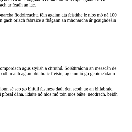
ach ar feadh an lae.
archa fíodóireachta féin againn atá feistithe le níos mó ná 100
ann gach orlach fabraice a fhágann an mhonarcha ár gcaighdeáin
í compordach agus stylish a chruthú. Soláthraíonn an meascán de
apadh maith ag an bhfabraic freisin, ag cinntiú go gcoimeádann
onn sé seo go bhfuil fastness dath den scoth ag an bhfabraic,
píosaí dána, ildaite nó níos mó toin níos báite, neodrach, beidh