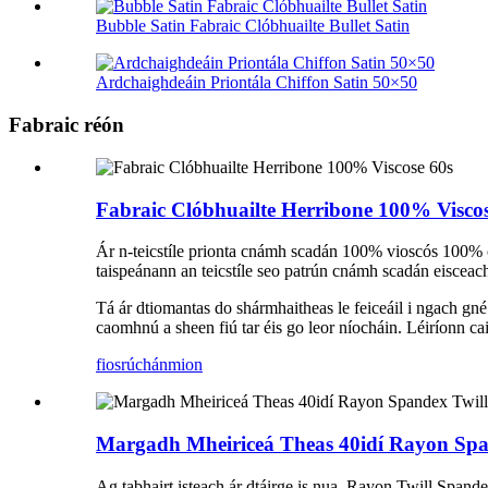
Bubble Satin Fabraic Clóbhuailte Bullet Satin
Ardchaighdeáin Priontála Chiffon Satin 50×50
Fabraic réón
Fabraic Clóbhuailte Herribone 100% Viscos
Ár n-teicstíle prionta cnámh scadán 100% vioscós 100% ó na
taispeánann an teicstíle seo patrún cnámh scadán eisceacht
Tá ár dtiomantas do shármhaitheas le feiceáil i ngach gn
caomhnú a sheen fiú tar éis go leor níocháin. Léiríonn caig
fiosrúchán
mion
Margadh Mheiriceá Theas 40idí Rayon Span
Ag tabhairt isteach ár dtáirge is nua, Rayon Twill Spand