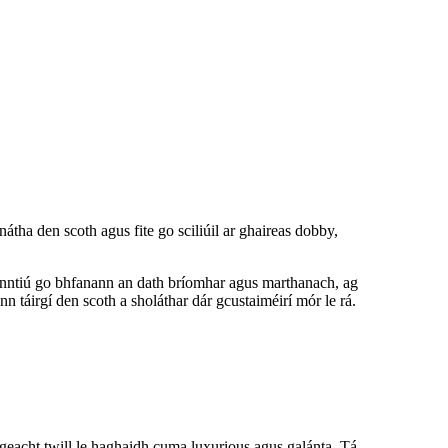
nátha den scoth agus fite go sciliúil ar ghaireas dobby,
hinntiú go bhfanann an dath bríomhar agus marthanach, ag
nn táirgí den scoth a sholáthar dár gcustaiméirí mór le rá.
igeacht twill le haghaidh cuma luxurious agus galánta. Tá