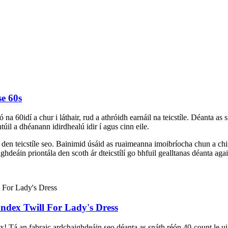
e 60s
 60idí a chur i láthair, rud a athróidh earnáil na teicstíle. Déanta as s
úil a dhéanann idirdhealú idir í agus cinn eile.
é den teicstíle seo. Bainimid úsáid as ruaimeanna imoibríocha chun a c
hdeáin priontála den scoth ár dteicstílí go bhfuil gealltanas déanta agai
dex Twill For Lady's Dress
ex! Tá an fabraic ardchaighdeáin seo déanta as snáth réón 40-count le u