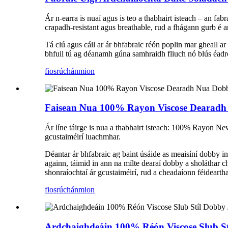
Ár n-earra is nuaí agus is teo a thabhairt isteach – an f
crapadh-resistant agus breathable, rud a fhágann gurb é an 
Tá clú agus cáil ar ár bhfabraic réón poplin mar gheall ar
bhfuil tú ag déanamh gúna samhraidh fliuch nó blús éadr
fiosrúchán
mion
Faisean Nua 100% Rayon Viscose Dearadh
Ár líne táirge is nua a thabhairt isteach: 100% Rayon New 
gcustaiméirí luachmhar.
Déantar ár bhfabraic ag baint úsáide as meaisíní dobby iná
againn, táimid in ann na mílte dearaí dobby a sholáthar ch
shonraíochtaí ár gcustaiméirí, rud a cheadaíonn féideartha
fiosrúchán
mion
Ardchaighdeáin 100% Réón Viscose Slub S