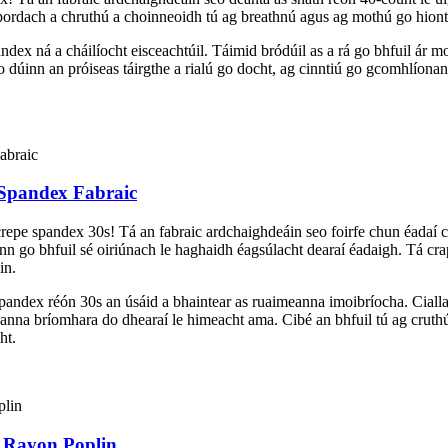
ompordach a chruthú a choinneoidh tú ag breathnú agus ag mothú go hiont
x ná a cháilíocht eisceachtúil. Táimid bródúil as a rá go bhfuil ár mon
 dúinn an próiseas táirgthe a rialú go docht, ag cinntiú go gcomhlíon
Spandex Fabraic
on crepe spandex 30s! Tá an fabraic ardchaighdeáin seo foirfe chun éada
ann go bhfuil sé oiriúnach le haghaidh éagsúlacht dearaí éadaigh. Tá cr
in.
pandex réón 30s an úsáid a bhaintear as ruaimeanna imoibríocha. Ciallaí
hanna bríomhara do dhearaí le himeacht ama. Cibé an bhfuil tú ag cruthú 
ht.
h Rayon Poplin