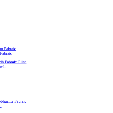
Fabraic
váí...
.