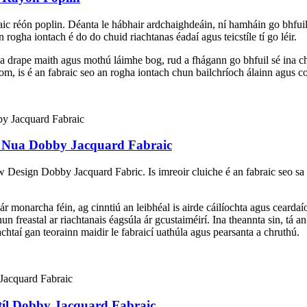
abraic réón poplin. Déanta le hábhair ardchaighdeáin, ní hamháin go bhfu
rogha iontach é do do chuid riachtanas éadaí agus teicstíle tí go léir.
 a drape maith agus mothú láimhe bog, rud a fhágann go bhfuil sé ina che
om, is é an fabraic seo an rogha iontach chun bailchríoch álainn agus 
 Nua Dobby Jacquard Fabraic
Design Dobby Jacquard Fabric. Is imreoir cluiche é an fabraic seo sa tion
r monarcha féin, ag cinntiú an leibhéal is airde cáilíochta agus ceardaío
un freastal ar riachtanais éagsúla ár gcustaiméirí. Ina theannta sin, tá
chtaí gan teorainn maidir le fabraicí uathúla agus pearsanta a chruthú.
tíl Dobby Jacquard Fabraic