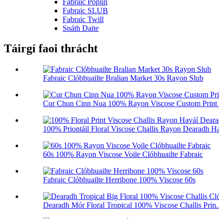
Fabraic Poplin
Fabraic SLUB
Fabraic Twill
Snáth Daite
Táirgí faoi thrácht
Fabraic Clóbhuailte Bralian Market 30s Rayon Slub
Cur Chun Cinn Nua 100% Rayon Viscose Custom Print 
100% Priontáil Floral Viscose Challis Rayon Dearadh Ha
60s 100% Rayon Viscose Voile Clóbhuailte Fabraic
Fabraic Clóbhuailte Herribone 100% Viscose 60s
Dearadh Mór Floral Tropical 100% Viscose Challis Prin..