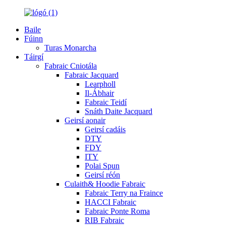
Baile
Fúinn
Turas Monarcha
Táirgí
Fabraic Cniotála
Fabraic Jacquard
Learpholl
Il-Ábhair
Fabraic Teidí
Snáth Daite Jacquard
Geirsí aonair
Geirsí cadáis
DTY
FDY
ITY
Polai Spun
Geirsí réón
Culaith& Hoodie Fabraic
Fabraic Terry na Fraince
HACCI Fabraic
Fabraic Ponte Roma
RIB Fabraic