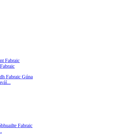
Fabraic
váí...
.