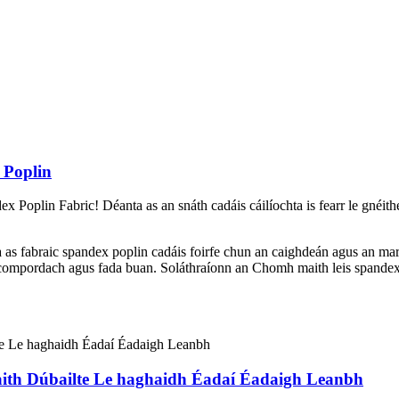
 Poplin
x Poplin Fabric! Déanta as an snáth cadáis cáilíochta is fearr le gnéithe
 as fabraic spandex poplin cadáis foirfe chun an caighdeán agus an mart
 compordach agus fada buan. Soláthraíonn an Chomh maith leis spandex s
aith Dúbailte Le haghaidh Éadaí Éadaigh Leanbh