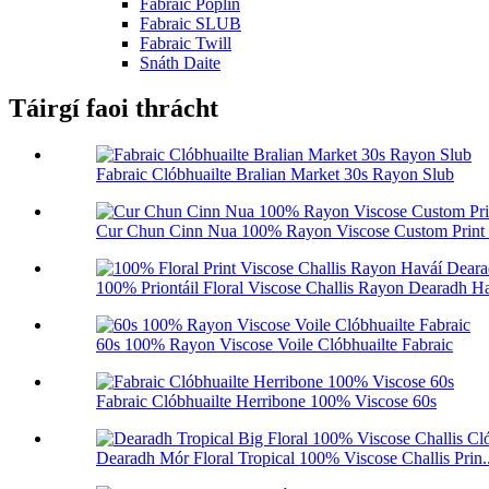
Fabraic Poplin
Fabraic SLUB
Fabraic Twill
Snáth Daite
Táirgí faoi thrácht
Fabraic Clóbhuailte Bralian Market 30s Rayon Slub
Cur Chun Cinn Nua 100% Rayon Viscose Custom Print 
100% Priontáil Floral Viscose Challis Rayon Dearadh Ha
60s 100% Rayon Viscose Voile Clóbhuailte Fabraic
Fabraic Clóbhuailte Herribone 100% Viscose 60s
Dearadh Mór Floral Tropical 100% Viscose Challis Prin..