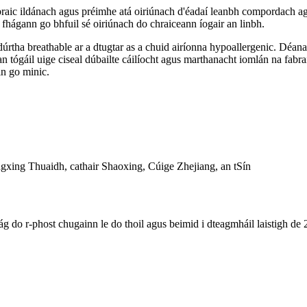
braic ildánach agus préimhe atá oiriúnach d'éadaí leanbh compordach agu
 fhágann go bhfuil sé oiriúnach do chraiceann íogair an linbh.
úrtha breathable ar a dtugtar as a chuid airíonna hypoallergenic. Déanan
ógáil uige ciseal dúbailte cáilíocht agus marthanacht iomlán na fabrai
n go minic.
ing Thuaidh, cathair Shaoxing, Cúige Zhejiang, an tSín
ág do r-phost chugainn le do thoil agus beimid i dteagmháil laistigh de 