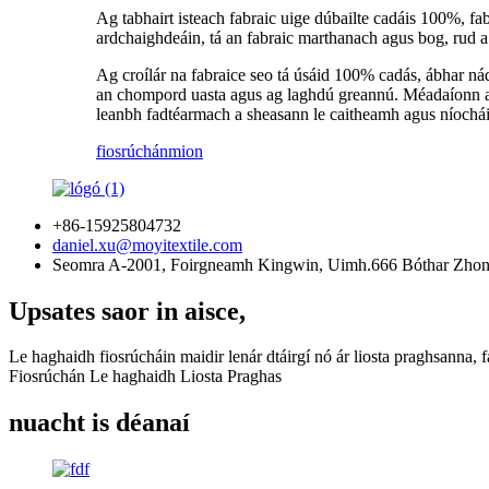
Ag tabhairt isteach fabraic uige dúbailte cadáis 100%, fa
ardchaighdeáin, tá an fabraic marthanach agus bog, rud a
Ag croílár na fabraice seo tá úsáid 100% cadás, ábhar nád
an chompord uasta agus ag laghdú greannú. Méadaíonn an t
leanbh fadtéarmach a sheasann le caitheamh agus níochái
fiosrúchán
mion
+86-15925804732
daniel.xu@moyitextile.com
Seomra A-2001, Foirgneamh Kingwin, Uimh.666 Bóthar Zhongx
Upsates saor in aisce,
Le haghaidh fiosrúcháin maidir lenár dtáirgí nó ár liosta praghsanna, f
Fiosrúchán Le haghaidh Liosta Praghas
nuacht is déanaí