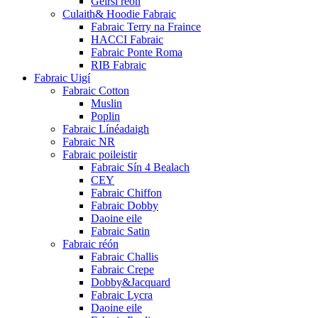
Geirsí réón
Culaith& Hoodie Fabraic
Fabraic Terry na Fraince
HACCI Fabraic
Fabraic Ponte Roma
RIB Fabraic
Fabraic Uigí
Fabraic Cotton
Muslin
Poplin
Fabraic Línéadaigh
Fabraic NR
Fabraic poileistir
Fabraic Sín 4 Bealach
CEY
Fabraic Chiffon
Fabraic Dobby
Daoine eile
Fabraic Satin
Fabraic réón
Fabraic Challis
Fabraic Crepe
Dobby&Jacquard
Fabraic Lycra
Daoine eile