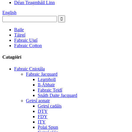
Déan Teagmháil Linn
English
Baile
Táirgí
Fabraic Uigí
Fabraic Cotton
Catagóirí
Fabraic Cniotála
Fabraic Jacquard
Learpholl
Il-Ábhair
Fabraic Teidí
Snáth Daite Jacquard
Geirsí aonair
Geirsí cadáis
DTY
FDY
ITY
Polai Spun