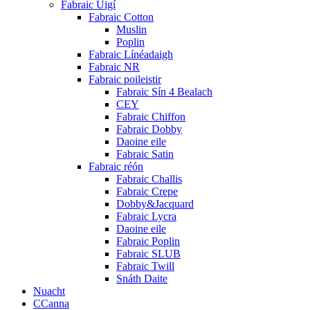
Fabraic Uigí
Fabraic Cotton
Muslin
Poplin
Fabraic Línéadaigh
Fabraic NR
Fabraic poileistir
Fabraic Sín 4 Bealach
CEY
Fabraic Chiffon
Fabraic Dobby
Daoine eile
Fabraic Satin
Fabraic réón
Fabraic Challis
Fabraic Crepe
Dobby&Jacquard
Fabraic Lycra
Daoine eile
Fabraic Poplin
Fabraic SLUB
Fabraic Twill
Snáth Daite
Nuacht
CCanna