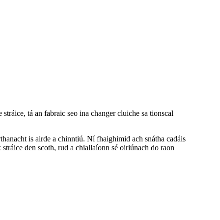
 stráice, tá an fabraic seo ina changer cluiche sa tionscal
hanacht is airde a chinntiú. Ní fhaighimid ach snátha cadáis
tráice den scoth, rud a chiallaíonn sé oiriúnach do raon