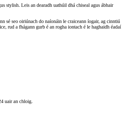
s stylish. Leis an dearadh uathúil dhá chiseal agus ábhair
n sé seo oiriúnach do naíonáin le craiceann íogair, ag cinntiú
ce, rud a fhágann gurb é an rogha iontach é le haghaidh éadaí
24 uair an chloig.