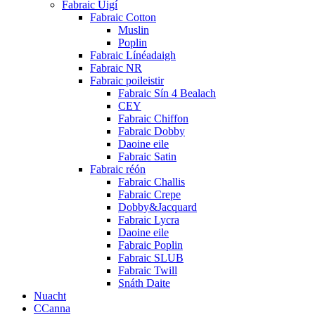
Fabraic Uigí
Fabraic Cotton
Muslin
Poplin
Fabraic Línéadaigh
Fabraic NR
Fabraic poileistir
Fabraic Sín 4 Bealach
CEY
Fabraic Chiffon
Fabraic Dobby
Daoine eile
Fabraic Satin
Fabraic réón
Fabraic Challis
Fabraic Crepe
Dobby&Jacquard
Fabraic Lycra
Daoine eile
Fabraic Poplin
Fabraic SLUB
Fabraic Twill
Snáth Daite
Nuacht
CCanna