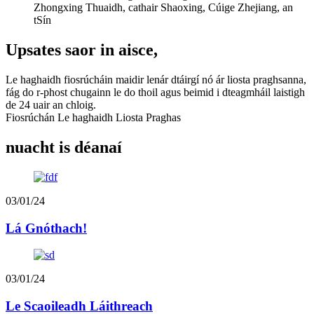
Zhongxing Thuaidh, cathair Shaoxing, Cúige Zhejiang, an
tSín
Upsates saor in aisce,
Le haghaidh fiosrúcháin maidir lenár dtáirgí nó ár liosta praghsanna,
fág do r-phost chugainn le do thoil agus beimid i dteagmháil laistigh
de 24 uair an chloig.
Fiosrúchán Le haghaidh Liosta Praghas
nuacht is déanaí
03/01/24
Lá Gnóthach!
03/01/24
Le Scaoileadh Láithreach