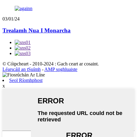
03/01/24
Trealamh Nua I Monarcha
© Cóipcheart - 2010-2024 : Gach ceart ar cosaint.
Léarscáil an tSuímh
-
AMP soghluaiste
Seol Ríomhphost
x