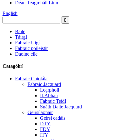
Déan Teagmháil Linn
English
Baile
Táirgí
Fabraic Uigí
Fabraic poileistir
Daoine eile
Catagóirí
Fabraic Cniotála
Fabraic Jacquard
Learpholl
Il-Ábhair
Fabraic Teidí
Snáth Daite Jacquard
Geirsí aonair
Geirsí cadáis
DTY
FDY
ITY