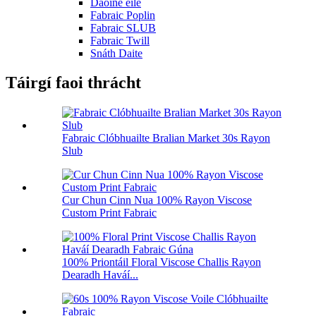
Daoine eile
Fabraic Poplin
Fabraic SLUB
Fabraic Twill
Snáth Daite
Táirgí faoi thrácht
Fabraic Clóbhuailte Bralian Market 30s Rayon
Slub
Cur Chun Cinn Nua 100% Rayon Viscose
Custom Print Fabraic
100% Priontáil Floral Viscose Challis Rayon
Dearadh Haváí...