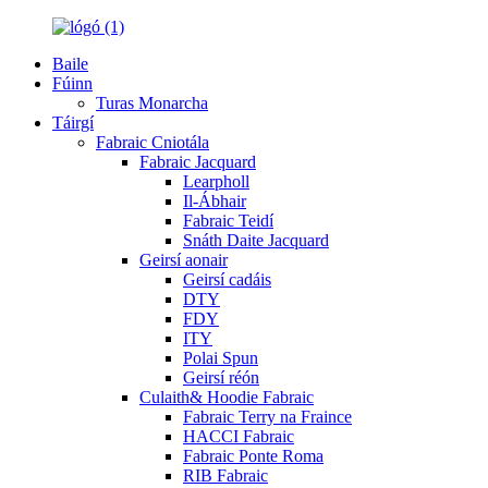
Baile
Fúinn
Turas Monarcha
Táirgí
Fabraic Cniotála
Fabraic Jacquard
Learpholl
Il-Ábhair
Fabraic Teidí
Snáth Daite Jacquard
Geirsí aonair
Geirsí cadáis
DTY
FDY
ITY
Polai Spun
Geirsí réón
Culaith& Hoodie Fabraic
Fabraic Terry na Fraince
HACCI Fabraic
Fabraic Ponte Roma
RIB Fabraic