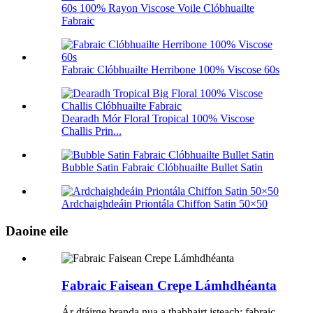
60s 100% Rayon Viscose Voile Clóbhuailte
Fabraic
Fabraic Clóbhuailte Herribone 100% Viscose 60s
Dearadh Mór Floral Tropical 100% Viscose
Challis Prin...
Bubble Satin Fabraic Clóbhuailte Bullet Satin
Ardchaighdeáin Priontála Chiffon Satin 50×50
Daoine eile
Fabraic Faisean Crepe Lámhdhéanta
Ár dtáirge branda nua a thabhairt isteach: fabraic