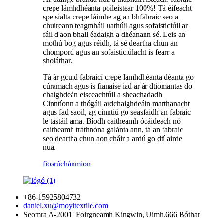
crepe lámhdhéanta poileistear 100%! Tá éifeacht
speisialta crepe láimhe ag an bhfabraic seo a
chuireann teagmháil uathúil agus sofaisticiúil ar
fáil d'aon bhall éadaigh a dhéanann sé. Leis an
mothú bog agus réidh, tá sé deartha chun an
chompord agus an sofaisticiúlacht is fearr a
sholáthar.
Tá ár gcuid fabraicí crepe lámhdhéanta déanta go
cúramach agus is fianaise iad ar ár dtiomantas do
chaighdeán eisceachtúil a sheachadadh.
Cinntíonn a thógáil ardchaighdeáin marthanacht
agus fad saoil, ag cinntiú go seasfaidh an fabraic
le tástáil ama. Bíodh caitheamh ócáideach nó
caitheamh tráthnóna galánta ann, tá an fabraic
seo deartha chun aon cháir a ardú go dtí airde
nua.
fiosrúchán
mion
+86-15925804732
daniel.xu@moyitextile.com
Seomra A-2001, Foirgneamh Kingwin, Uimh.666 Bóthar