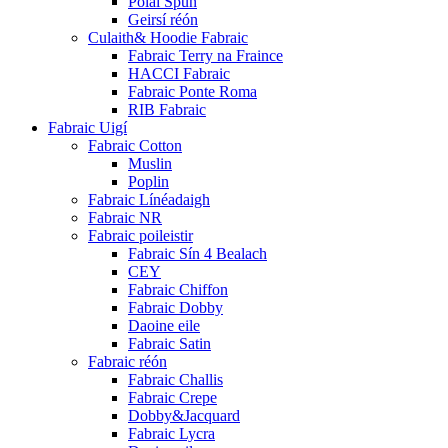
Polai Spun
Geirsí réón
Culaith& Hoodie Fabraic
Fabraic Terry na Fraince
HACCI Fabraic
Fabraic Ponte Roma
RIB Fabraic
Fabraic Uigí
Fabraic Cotton
Muslin
Poplin
Fabraic Línéadaigh
Fabraic NR
Fabraic poileistir
Fabraic Sín 4 Bealach
CEY
Fabraic Chiffon
Fabraic Dobby
Daoine eile
Fabraic Satin
Fabraic réón
Fabraic Challis
Fabraic Crepe
Dobby&Jacquard
Fabraic Lycra